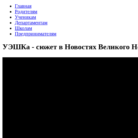
Главная
Родителям
Ученикам
Департаментам
Школам
Предпринимателям
УЭШКа - сюжет в Новостях Великого Н