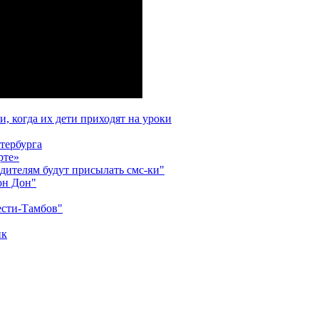
, когда их дети приходят на уроки
тербурга
рте»
дителям будут присылать смс-ки"
он Дон"
сти-Тамбов"
ик