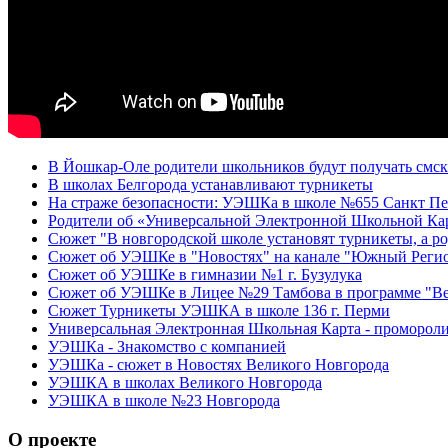
В Йошкар-Оле родители школьников будут получать смски
В школах Белгорода устанавливают турникеты
На страже безопасности: УЭШКа в школе №655 Санкт Пе
Родители об «Универсальной Электронной Школьной Ка
Сюжет "В новгородской школе установят турникеты, а ро
Сюжет об УЭШКе в "Новостях" на канале "Южный Реги
Сюжет об УЭШКе в гимназии №1 г. Бузулука
Сюжет об УЭШКе в Лицее №29 Тамбова в программе "Ве
Сюжет Турникеты УЭШКА в школе 136 г. Перми
Универсальная Электронная Школьная Карта - проморол
УЭШКа - Знакомство с компанией
УЭШКа - сюжет в Новостях Великого Новгорода
УЭШКА в школах Великого Новгорода
УЭШКА в школе №23 Новгорода
О проекте