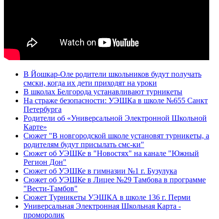
В Йошкар-Оле родители школьников будут получать
смски, когда их дети приходят на уроки
В школах Белгорода устанавливают турникеты
На страже безопасности: УЭШКа в школе №655 Санкт
Петербурга
Родители об «Универсальной Электронной Школьной
Карте»
Сюжет "В новгородской школе установят турникеты, а
родителям будут присылать смс-ки"
Сюжет об УЭШКе в "Новостях" на канале "Южный
Регион Дон"
Сюжет об УЭШКе в гимназии №1 г. Бузулука
Сюжет об УЭШКе в Лицее №29 Тамбова в программе
"Вести-Тамбов"
Сюжет Турникеты УЭШКА в школе 136 г. Перми
Универсальная Электронная Школьная Карта -
проморолик