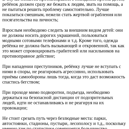
ребёнок должен сразу же бежать к людям, звать на помощь, а
не пытаться решить проблему самостоятельно. Лучше
показаться смешным, нежели стать жертвой ограбления или
посягательства на личность;
Взрослым необходимо следить за внешним видом детей: они
не должны носить дорогих украшений, пользоваться
модными сотовыми телефонами и т.д. Кроме того, одежда
ребёнка не должна быть вызывающей и откровенной, так как
это может спровоцировать грабителей или насильников на
противоправное действие;
При нападении преступников, ребёнку лучше не вступать с
ними в споры, не реагировать агрессивно, использовать
приёмы самообороны лишь тогда, когда это даст возможность
спастись бегством;
При проходе мимо подворотни, подъезда, необходимо
держаться на безопасной дистанции от подозрительных
людей, идти не останавливаясь и не реагируя на их
провокации;
Не стоит срезать путь через безлюдные места: парки,
автостоянки, стадионы, пустыри, лесополосу и т.д., поскольку
именно там по статистике совершается большинство