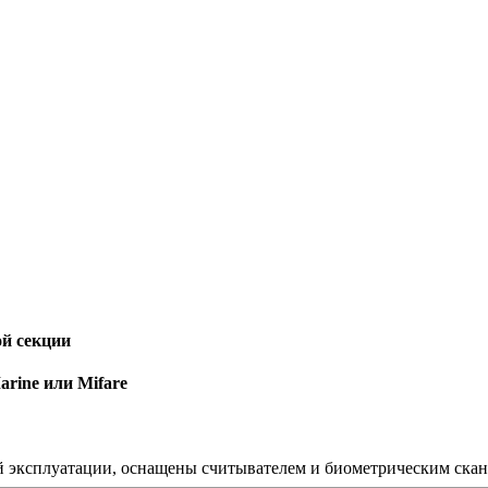
ой секции
rine или Mifare
ой эксплуатации, оснащены считывателем и биометрическим ска