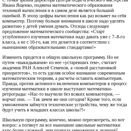
Ивана Ященко, подмена математического образования
техникой вычисления и в самом деле является большой
ошибкой. В эпоху цифры вычисления как раз возьмет на себя
компьютер. Поэтому больше внимания в школе надо уделять
развитию у детей умения думать. Отсюда следующее
предложение математического сообщества: «Старт
углубленного изучения математики надо давать уже с 7–8-го
класса, а не с 10-го, как это делается в соответствии с
нынешними образовательными стандартами!»
Изменить придется и общую школьную программу. Но не
путем «выкидывания» из нее «устаревших тем», считает
академик РАН Алексей Семенов, а «новой расстановкой
приоритетов», то есть уделяя особое внимание современным
математическим теориям, а расчеты оставить компьютерам.
Правда, против активного включения компьютеров в процесс
изучения математики в школе выступают математики-
ретрограды: «Нас-то выучили без всяких компьютеров, —
ворчат они. — Так зачем же они сегодня? Кроме того, если
умножением займутся технические устройства, чему же тогда
будут учить в младших классах школы?!»
Школьную программу, конечно, можно пересмотреть, но вот
вопрос: а потянут ли все нынешние школьные математики
курс более сложный, чем правила умножения и деления?