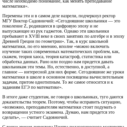
числе необходимо понимание, как менять преподавание
математики».
Перемены эти и в самом деле назрели, подчеркнул ректор
МГУ Виктор Садовничий: «Сегодняшние школьники — это
поколение Z, родившееся в цифровую эпоху и не
выпускающее из рук гаджетов. Однако эти школьники
пребывают в ХVIII веке в своих занятиях по алгебре и в эпоху
Древней Греции по геометрии». Так, в курс школьной
математики, по его мнению, вполне «можно включить
изучение таких современных математических проблем, как,
скажем, теория хаоса, теория катастроф, статистика или
обработка данных. Рано или поздно нам придется давать
школьникам эти темы. Но, естественно, в доступной, а
главное — интересной для них форме. Сегодняшние же уроки
математики в школе в основном посвящены вычислительным
задачам, притом однотипным. То же самое относится и к
заданиям ЕГЭ по математике».
В итоге даже студентам, не говоря о школьниках, туго даются
доказательства теорем. Поэтому, чтобы исправить ситуацию,
«возможно, преподавателям математики стоит подумать о
возвращении устного экзамена. Думаю, нам придется это
сделать», — считает Садовничий.
С точки зрения директора Центра педагогического мастерства